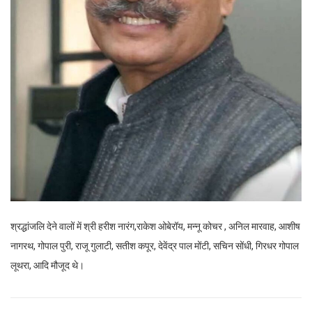
श्रद्धांजलि देने वालों में श्री हरीश नारंग,राकेश ओबेरॉय, मन्नू कोचर , अनिल मारवाह, आशीष
नागरथ, गोपाल पुरी, राजू गुलाटी, सतीश कपूर, देवेंद्र पाल मोंटी, सचिन सोंधी, गिरधर गोपाल
लूथरा, आदि मौजूद थे।