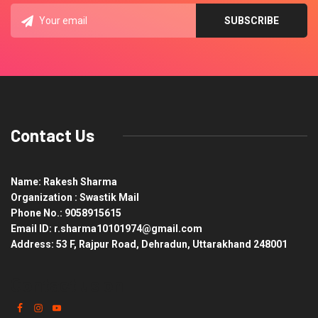
Contact Us
Name: Rakesh Sharma
Organization : Swastik Mail
Phone No.: 9058915615
Email ID: r.sharma10101974@gmail.com
Address: 53 F, Rajpur Road, Dehradun, Uttarakhand 248001
Contact us on