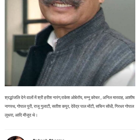
श्रद्धांजलि देने वालों में श्री हरीश नारंग,राकेश ओबेरॉय, मन्नू कोचर , अनिल मारवाह, आशीष
नागरथ, गोपाल पुरी, राजू गुलाटी, सतीश कपूर, देवेंद्र पाल मोंटी, सचिन सोंधी, गिरधर गोपाल
लूथरा, आदि मौजूद थे।