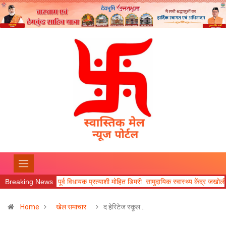
यक प्रत्याशी मोहित डिमरी सामुदायिक स्वास्थ्य केंद्र जखोली का जायजा लिया।
Breaking News
उत्तराखण
Home
खेल समाचार
द हेरिटेज स्कूल…