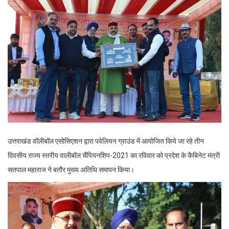
उत्तराखंड वॉलीबॉल एसोसिएशन द्वारा पवेलियन ग्राउंड में आयोजित किये जा रहे तीन
दिवसीय राज्य स्तरीय वालीबॉल चैंपियनशिप-2021 का रविवार को प्रदेश के कैबिनेट मंत्री
सतपाल महाराज ने बतौर मुख्य अतिथि समापन किया।