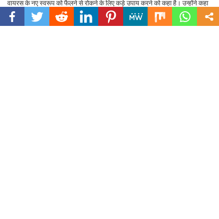
वायरस के नए स्वरूप को फैलने से रोकने के लिए कड़े उपाय करने को कहा है। उन्होंने कहा
कि सभी सीएमओ को बाहर से आए व्यक्तियों की कान्टैक्ट ट्रेसिंग के साथ ही सैंपलिंग बढ़ाने
के भी निर्देश दिए गए हैं। साथ ही सभी अस्पतालों में आक्सीजन आपूर्ति सुनिश्चित करने के भी
निर्देश महानिदेशक ने दिए हैं।
इसके अलावा किसी भी बड़े आयोजन या भीड़भाड़ से बचना चाहिए। आमजन के लिए जरूरी
है कि वह मास्क, शारीरिक दूरी, सैनिटाइजेशन आदि का पालन करें। इसके लिए उन्हें खुद
जिम्मेदार होना होगा। पुलिस-प्रशासन को भी अब इसे लेकर सख्ती बरतनी होगी। जरा भी
लापरवाही कोरोना के फैलाव की आशंका को और बढ़ा सकती है।
Rakesh Sharma
https://swastik-mail.in
Related post