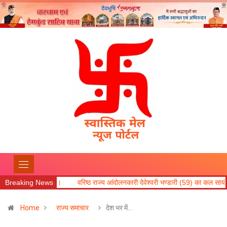
रिष्ठ राज्य आंदोलनकारी देवेश्वरी भण्डारी (59) का कल सायं असक्मात निधन।
Breaking News
मुख्यमंत्
Home
राज्य समाचार
देश भर में…