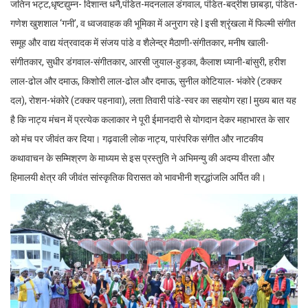
जतिन भट्ट,धृष्टद्युम्न- दिशान्त धनै,पंडित-मदनलाल डंगवाल, पंडित-बद्रीश छाबड़ा, पंडित-
गणेश खुशशाल ‘गनी’, व ध्वजवाहक की भूमिका में अनुराग रहे I इसी श्रृंखला में फिल्मी संगीत
समूह और वाद्य यंत्रवादक में संजय पांडे व शैलेन्द्र मैठाणी-संगीतकार, मनीष खाली-
संगीतकार, सुधीर डंगवाल-संगीतकार, आरसी जुयाल-हुड़का, कैलाश ध्यानी-बांसुरी, हरीश
लाल-ढोल और दमाऊ, किशोरी लाल-ढोल और दमाऊ, सुनील कोटियाल- भंकोरे (टक्कर
दल), रोशन-भंकोरे (टक्कर पहनावा), लता तिवारी पांडे-स्वर का सहयोग रहा I मुख्य बात यह
है कि नाट्य मंचन में प्रत्येक कलाकार ने पूरी ईमानदारी से योगदान देकर महाभारत के सार
को मंच पर जीवंत कर दिया। गढ़वाली लोक नाट्य, पारंपरिक संगीत और नाटकीय
कथावाचन के सम्मिश्रण के माध्यम से इस प्रस्तुति ने अभिमन्यु की अदम्य वीरता और
हिमालयी क्षेत्र की जीवंत सांस्कृतिक विरासत को भावभीनी श्रद्धांजलि अर्पित की।